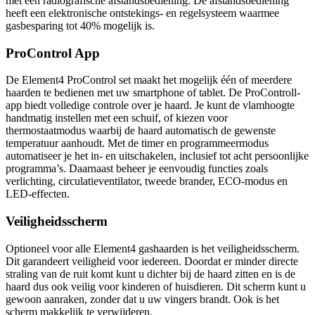
met een radiografische afstandsbediening. De afstandsbediening
heeft een elektronische ontstekings- en regelsysteem waarmee
gasbesparing tot 40% mogelijk is.
ProControl App
De Element4 ProControl set maakt het mogelijk één of meerdere
haarden te bedienen met uw smartphone of tablet. De ProControll-
app biedt volledige controle over je haard. Je kunt de vlamhoogte
handmatig instellen met een schuif, of kiezen voor
thermostaatmodus waarbij de haard automatisch de gewenste
temperatuur aanhoudt. Met de timer en programmeermodus
automatiseer je het in- en uitschakelen, inclusief tot acht persoonlijke
programma’s. Daarnaast beheer je eenvoudig functies zoals
verlichting, circulatieventilator, tweede brander, ECO-modus en
LED-effecten.
Veiligheidsscherm
Optioneel voor alle Element4 gashaarden is het veiligheidsscherm.
Dit garandeert veiligheid voor iedereen. Doordat er minder directe
straling van de ruit komt kunt u dichter bij de haard zitten en is de
haard dus ook veilig voor kinderen of huisdieren. Dit scherm kunt u
gewoon aanraken, zonder dat u uw vingers brandt. Ook is het
scherm makkelijk te verwijderen.