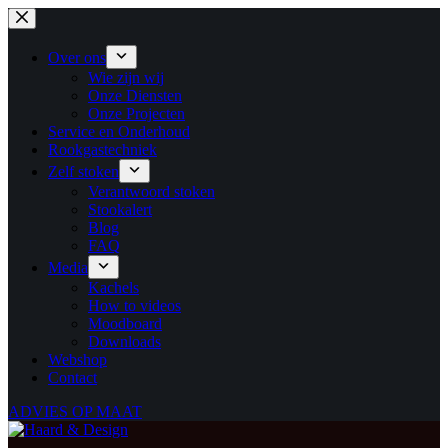
Ga
naar
de
Over ons
inhoud
Wie zijn wij
Onze Diensten
Onze Projecten
Service en Onderhoud
Rookgastechniek
Zelf stoken
Verantwoord stoken
Stookalert
Blog
FAQ
Media
Kachels
How to videos
Moodboard
Downloads
Webshop
Contact
ADVIES OP MAAT