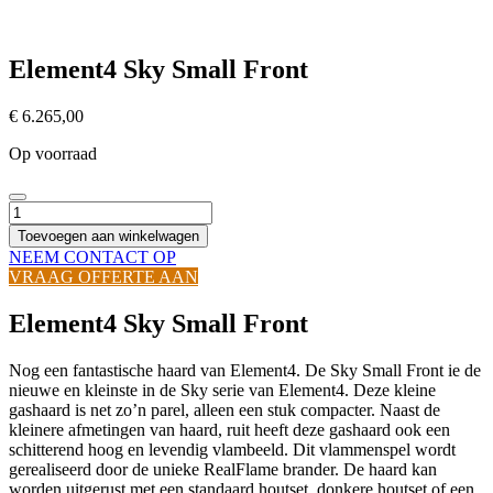
Element4 Sky Small Front
€
6.265,00
Op voorraad
Element4
Sky
Toevoegen aan winkelwagen
Small
NEEM CONTACT OP
Front
VRAAG OFFERTE AAN
hoeveelheid
Element4 Sky Small Front
Nog een fantastische haard van Element4. De Sky Small Front ie de
nieuwe en kleinste in de Sky serie van Element4. Deze kleine
gashaard is net zo’n parel, alleen een stuk compacter. Naast de
kleinere afmetingen van haard, ruit heeft deze gashaard ook een
schitterend hoog en levendig vlambeeld. Dit vlammenspel wordt
gerealiseerd door de unieke RealFlame brander. De haard kan
worden uitgerust met een standaard houtset, donkere houtset of een