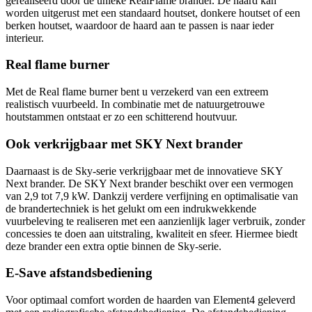
gerealiseerd door de unieke RealFlame brander. De haard kan
worden uitgerust met een standaard houtset, donkere houtset of een
berken houtset, waardoor de haard aan te passen is naar ieder
interieur.
Real flame burner
Met de Real flame burner bent u verzekerd van een extreem
realistisch vuurbeeld. In combinatie met de natuurgetrouwe
houtstammen ontstaat er zo een schitterend houtvuur.
Ook verkrijgbaar met SKY Next brander
Daarnaast is de Sky-serie verkrijgbaar met de innovatieve SKY
Next brander. De SKY Next brander beschikt over een vermogen
van 2,9 tot 7,9 kW. Dankzij verdere verfijning en optimalisatie van
de brandertechniek is het gelukt om een indrukwekkende
vuurbeleving te realiseren met een aanzienlijk lager verbruik, zonder
concessies te doen aan uitstraling, kwaliteit en sfeer. Hiermee biedt
deze brander een extra optie binnen de Sky-serie.
E-Save afstandsbediening
Voor optimaal comfort worden de haarden van Element4 geleverd